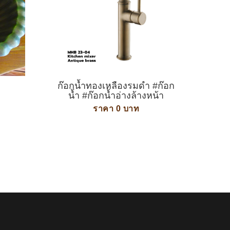
ก๊อกน้ำทองเหลืองรมดำ #ก๊อก
น้ำ #ก๊อกน้ำอ่างล้างหน้า
ราคา 0 บาท