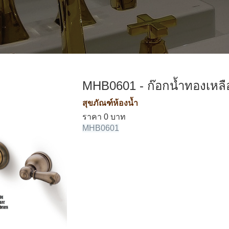
MHB0601 - ก๊อกน้ำทองเหลื
สุขภัณฑ์ห้องน้ำ
ราคา 0 บาท
MHB0601
Next