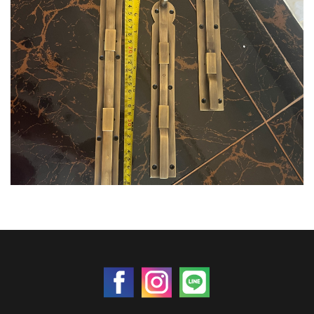
กลอนโบราณ #กลอนทองเหลือง 18 นิ้ว
ราคา 0 บาท