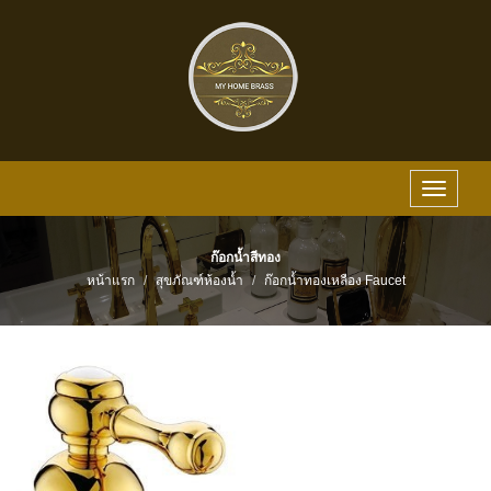
Toggle
navigat
ก๊อกน้ำสีทอง
หน้าแรก
สุขภัณฑ์ห้องน้ำ
ก๊อกน้ำทองเหลือง Faucet