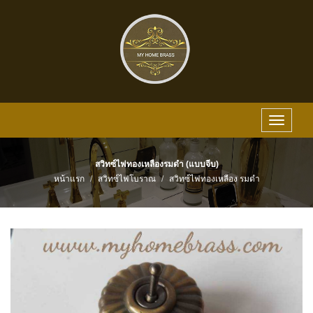
Toggle
navigat
สวิทซ์ไฟทองเหลืองรมดำ (แบบจีบ)
หน้าแรก
สวิทซ์ไฟโบราณ
สวิทซ์ไฟทองเหลือง รมดำ