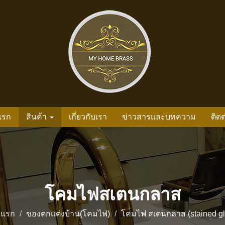
แรก
สินค้า
เกี่ยวกับเรา
ข่าวสารและบทความ
ติดต
โคมไฟสเตนกลาส
าแรก
ของตกแต่งบ้าน(โคมไฟ)
โคมไฟ สเตนกลาส (stained gl