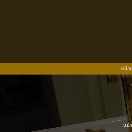
หน้า
หน้