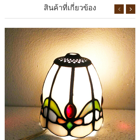
สินค้าที่เกี่ยวข้อง