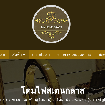
แรก
สินค้า
เกี่ยวกับเรา
ข่าวสารและบทความ
ติดต
โคมไฟสเตนกลาส
าแรก
ของตกแต่งบ้าน(โคมไฟ)
โคมไฟ สเตนกลาส (stained gl