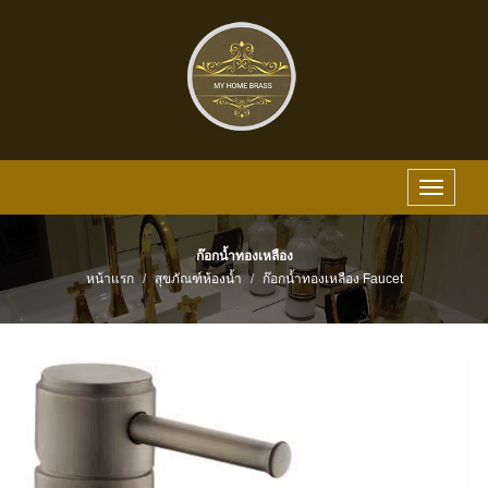
Toggle
navigat
ก๊อกน้ำทองเหลือง
หน้าแรก
สุขภัณฑ์ห้องน้ำ
ก๊อกน้ำทองเหลือง Faucet