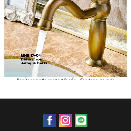
ก๊อกน้ำทองเหลืองรมดำ #ก๊อกน้ำ #ก๊อกน้ำอ่างล้างหน้า
ราคา 0 บาท