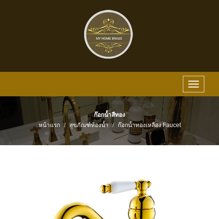
Toggle
navigat
ก๊อกน้ำสีทอง
หน้าแรก
สุขภัณฑ์ห้องน้ำ
ก๊อกน้ำทองเหลือง Faucet