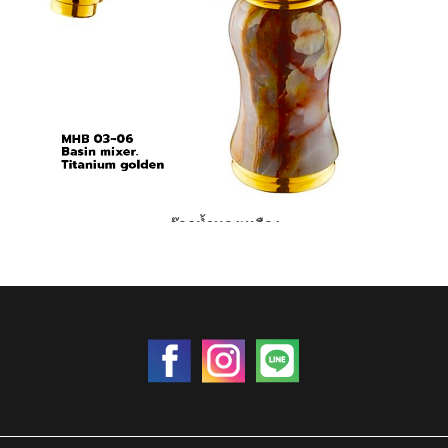
ก๊อกน้ำทองเหลือง
ราคา 0 บาท