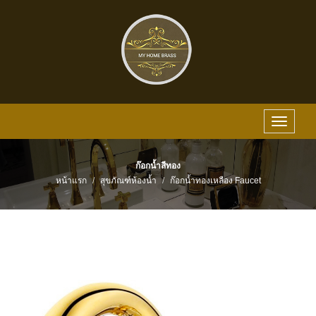
Toggle
navigat
ก๊อกน้ำสีทอง
หน้าแรก
สุขภัณฑ์ห้องน้ำ
ก๊อกน้ำทองเหลือง Faucet