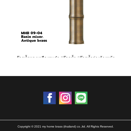
ก๊อกน้ำทองเหลืองรมดำ #ก๊อกน้ำ #ก๊อกน้ำอ่างล้างหน้า
ราคา 0 บาท
Copyright © 2021 my home brass (thailand) co.,ltd. All Rights Reserved.