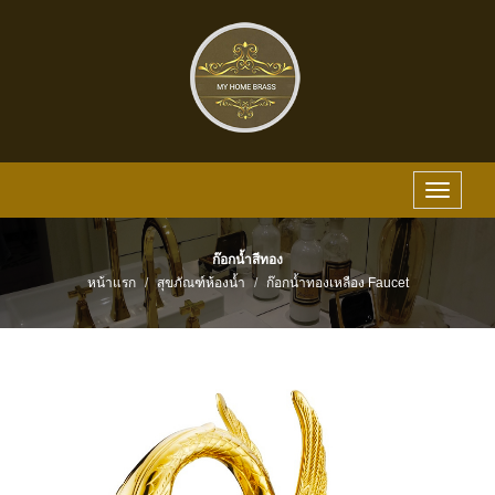
Toggle
navigat
ก๊อกน้ำสีทอง
หน้าแรก
สุขภัณฑ์ห้องน้ำ
ก๊อกน้ำทองเหลือง Faucet