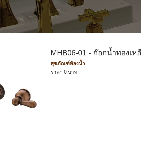
MHB06-01 - ก๊อกน้ำทองเหล
สุขภัณฑ์ห้องน้ำ
ราคา 0 บาท