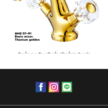
ก๊อกน้ำทองเหลือง #ก๊อกน้ำ #ก๊อกน้ำอ่างล้างหน้า
ราคา 0 บาท