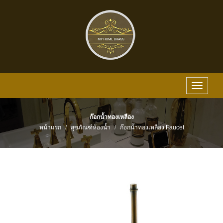
Toggle
navigat
ก๊อกน้ำทองเหลือง
หน้าแรก
สุขภัณฑ์ห้องน้ำ
ก๊อกน้ำทองเหลือง Faucet