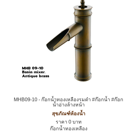
MHB09-10 - ก๊อกน้ำทองเหลืองรมดำ #ก๊อกน้ำ #ก๊อก
น้ำอ่างล้างหน้า
สุขภัณฑ์ห้องน้ำ
ราคา 0 บาท
ก๊อกน้ำทองเหลือง