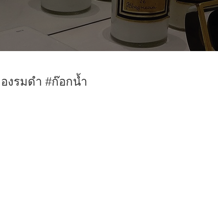
ืองรมดำ #ก๊อกน้ำ