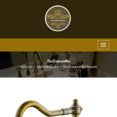
Toggle
navigat
ก๊อกน้ำทองเหลือง
หน้าแรก
สุขภัณฑ์ห้องน้ำ
ก๊อกน้ำทองเหลือง Faucet