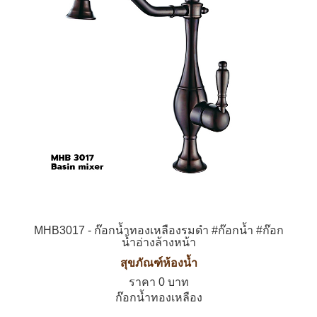
MHB3017 - ก๊อกน้ำทองเหลืองรมดำ #ก๊อกน้ำ #ก๊อก
น้ำอ่างล้างหน้า
สุขภัณฑ์ห้องน้ำ
ราคา 0 บาท
ก๊อกน้ำทองเหลือง