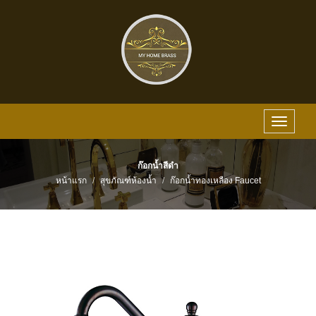
Toggle
navigat
ก๊อกน้ำสีดำ
หน้าแรก
สุขภัณฑ์ห้องน้ำ
ก๊อกน้ำทองเหลือง Faucet