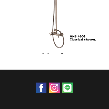
ฝักบัวทองเหลือง
ราคา 0 บาท