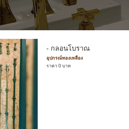
- กลอนโบราณ
อุปกรณ์ทองเหลือง
ราคา 0 บาท