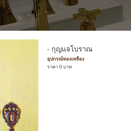
- กุญแจโบราณ
อุปกรณ์ทองเหลือง
ราคา 0 บาท