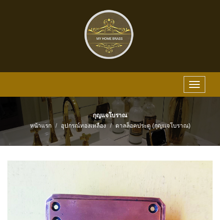
Toggle
navigat
กุญแจโบราณ
หน้าแรก
อุปกรณ์ทองเหลือง
ดาลล็อคประตู (กุญแจโบราณ)