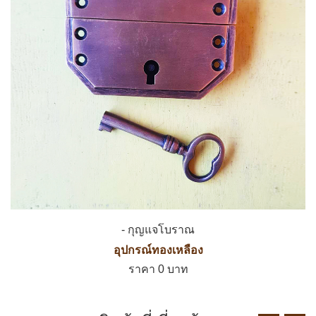
- กุญแจโบราณ
อุปกรณ์ทองเหลือง
ราคา 0 บาท