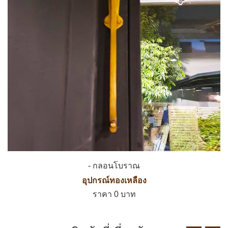
- กลอนโบราณ
อุปกรณ์ทองเหลือง
ราคา 0 บาท